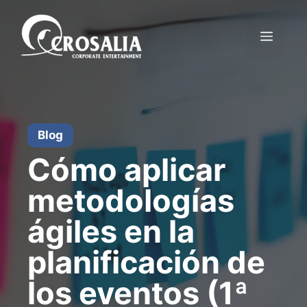
Saltar
al
Menú
contenido
Blog
Cómo aplicar
metodologías
ágiles en la
planificación de
los eventos (1ª